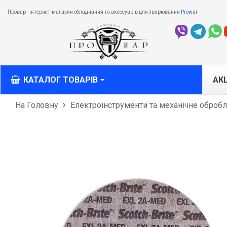
Провар - інтернет-магазин обладнання та аксесуарів для зварювання
Prowar
КАТАЛОГ ТОВАРІВ
АКЦ
На Головну
Електроінструменти та механічне оброб
M
M
T
З
О
різ
Л