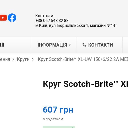
Контакти
+38 067 548 32 88
м.Київ, вул. Бориспільська 1, магазин №44
ІЇ
ІНФОРМАЦІЯ
КОНТАКТИ
лення
Круги
Круг Scotch-Brite™ XL-UW 150/6/22 2A ME
MA
IG/MAG
Круг Scotch-Brite™ 
IG
варювальні каретки-трактори
бладнання для плазмового
607 грн
ання
азерна обробка металів
з податком