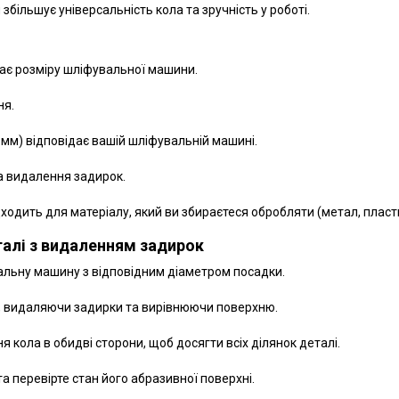
збільшує універсальність кола та зручність у роботі.
дає розміру шліфувальної машини.
ня.
мм) відповідає вашій шліфувальній машині.
та видалення задирок.
ходить для матеріалу, який ви збираєтеся обробляти (метал, пласт
талі з видаленням задирок
вальну машину з відповідним діаметром посадки.
і, видаляючи задирки та вирівнюючи поверхню.
кола в обидві сторони, щоб досягти всіх ділянок деталі.
а перевірте стан його абразивної поверхні.