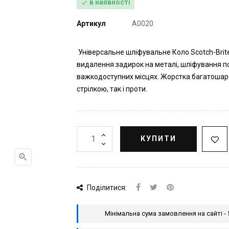
в наявності

Артикул
A0020
Універсальне шліфувальне Коло Scotch-Bri
видалення задирок на металі, шліфування по
важкодоступних місцях. Жорстка багатошаро
стрілкою, так і проти.
КУПИТИ

Поділитися:
Мінімальна сума замовлення на сайті - 