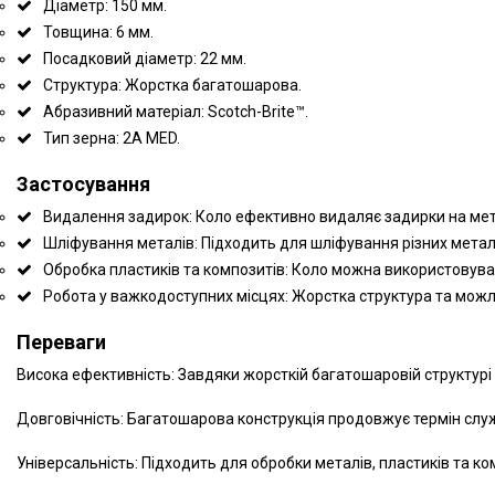
Діаметр: 150 мм.
Товщина: 6 мм.
Посадковий діаметр: 22 мм.
Структура: Жорстка багатошарова.
Абразивний матеріал: Scotch-Brite™.
Тип зерна: 2A MED.
Застосування
Видалення задирок: Коло ефективно видаляє задирки на мета
Шліфування металів: Підходить для шліфування різних металі
Обробка пластиків та композитів: Коло можна використовува
Робота у важкодоступних місцях: Жорстка структура та можл
Переваги
Висока ефективність: Завдяки жорсткій багатошаровій структурі
Довговічність: Багатошарова конструкція продовжує термін слу
Універсальність: Підходить для обробки металів, пластиків та ко