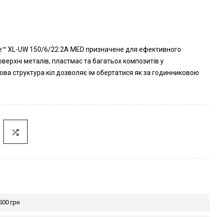
te™ XL-UW 150/6/22 2A MED призначене для ефективного
верхні металів, пластмас та багатьох композитів у
ва структура кіл дозволяє їм обертатися як за годинниковою
500 грн