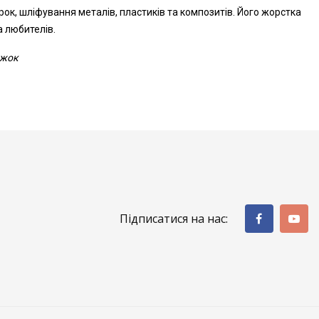
ок, шліфування металів, пластиків та композитів. Його жорстка
а любителів.
ижок
Підписатися на нас: