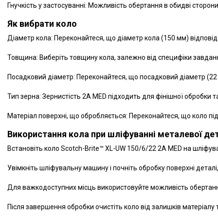
Гнучкість у застосуванні: Можливість обертання в обидві сторони 
Як вибрати коло
Діаметр кола: Переконайтеся, що діаметр кола (150 мм) відпові
Товщина: Виберіть товщину кола, залежно від специфіки завдан
Посадковий діаметр: Переконайтеся, що посадковий діаметр (22 
Тип зерна: Зернистість 2A MED підходить для фінішної обробки 
Матеріал поверхні, що обробляється: Переконайтеся, що коло під
Використання кола при шліфуванні металевої де
Встановіть коло Scotch-Brite™ XL-UW 150/6/22 2A MED на шліфу
Увімкніть шліфувальну машину і почніть обробку поверхні детал
Для важкодоступних місць використовуйте можливість обертання 
Після завершення обробки очистіть коло від залишків матеріалу т