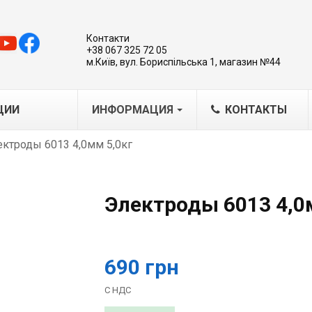
Контакти
+38 067 325 72 05
м.Київ, вул. Бориспільська 1, магазин №44
ЦИИ
ИНФОРМАЦИЯ
КОНТАКТЫ
ктроды 6013 4,0мм 5,0кг
MA
IG/MAG
Электроды 6013 4,0
IG
варочные каретки-трактора
борудование для плазмовой
690 грн
ки
азерная обработка металлов
С НДС