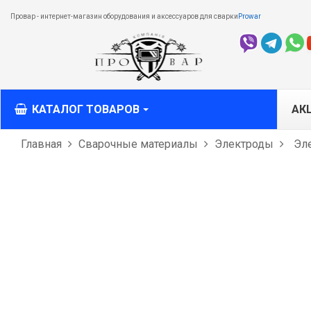
Провар - интернет-магазин оборудования и аксессуаров для сварки
Prowar
КАТАЛОГ ТОВАРОВ
АК
Главная
Сварочные материалы
Электроды
Эле
M
M
T
С
О
рез
Л