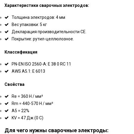
Характеристики сварочных электродов:
Толщина электродов: 4 мм
Вес упаковки: 5 кг
Декларация производительности CE.
Покрытие: рутил-целлюлозное.
Классификация
PN-EN ISO 2560-A: E 38 0 RC 11
AWS A5.1: E 6013
Свойства
Re = 360 Н / мм²
Rm = 440-570 Н / мм²
A5 = 22%
KV = 47 Дж (0 C)
Для чего нужны сварочные электроды: