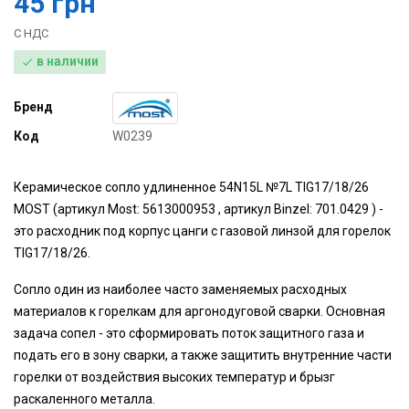
45 грн
С НДС
в наличии

Бренд
Код
W0239
Керамическое сопло удлиненное 54N15L №7L TIG17/18/26
MOST (артикул Most: 5613000953 , артикул Binzel: 701.0429 ) -
это расходник под корпус цанги с газовой линзой для горелок
TIG17/18/26.
Сопло один из наиболее часто заменяемых расходных
материалов к горелкам для аргонодуговой сварки. Основная
задача сопел - это сформировать поток защитного газа и
подать его в зону сварки, а также защитить внутренние части
горелки от воздействия высоких температур и брызг
раскаленного металла.