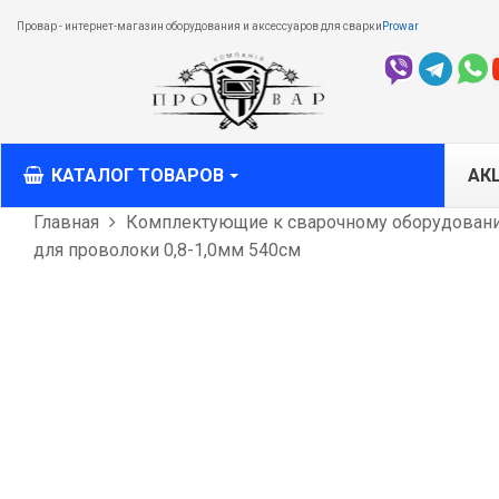
Провар - интернет-магазин оборудования и аксессуаров для сварки
Prowar
КАТАЛОГ ТОВАРОВ
АК
Главная
Комплектующие к сварочному оборудован
для проволоки 0,8-1,0мм 540см
M
M
T
С
О
рез
Л