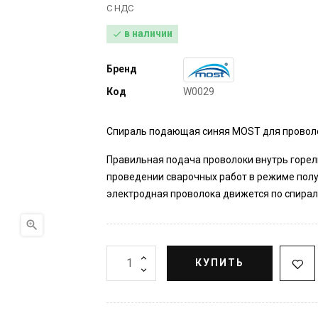
С НДС
в наличии

Бренд
Код
W0029
Спираль подающая синяя MOST для проволоки
Правильная подача проволоки внутрь горел
проведении сварочных работ в режиме полуа
электродная проволока движется по спирали

КУПИТЬ