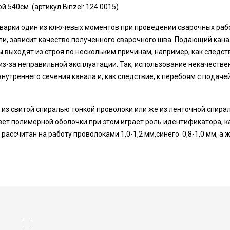
 540см (артикул Binzel: 124.0015)
сварки один из ключевых моментов при проведении сварочных рабо
ли, зависит качество полученного сварочного шва. Подающий кана
выходят из строя по нескольким причинам, например, как следств
из-за неправильной эксплуатации. Так, использование некачестве
утреннего сечения канала и, как следствие, к перебоям с подаче
 из свитой спиралью тонкой проволоки или же из ленточной спир
Цвет полимерной оболочки при этом играет роль идентификатора,
 рассчитан на работу проволоками 1,0-1,2 мм,синего 0,8-1,0 мм, а ж