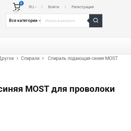
0
RU
Войти
Регистрация
Все категории
Другое
Спирали
Спираль подающая синяя MOST
синяя MOST для проволоки