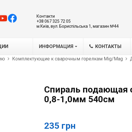
Контакти
+38 067 325 72 05
м.Київ, вул. Бориспільська 1, магазин №44
ЦИИ
ИНФОРМАЦИЯ
КОНТАКТЫ
ию
Комплектующие к сварочным горелкам Mig/Mag
MA
IG/MAG
IG
Спираль подающая 
варочные каретки-трактора
0,8-1,0мм 540см
борудование для плазмовой
ки
азерная обработка металлов
235 грн