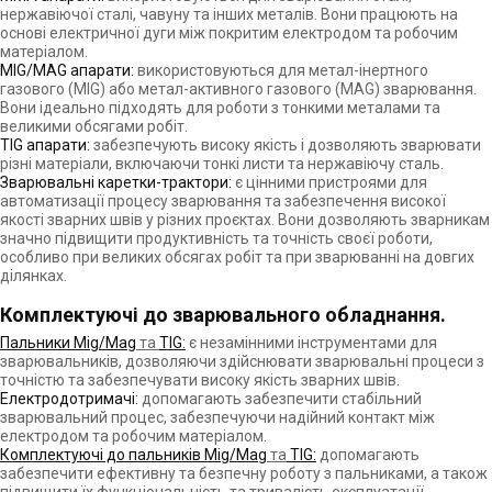
нержавіючої сталі, чавуну та інших металів. Вони працюють на
основі електричної дуги між покритим електродом та робочим
матеріалом.
MIG/MAG апарати:
використовуються для метал-інертного
газового (MIG) або метал-активного газового (MAG) зварювання.
Вони ідеально підходять для роботи з тонкими металами та
великими обсягами робіт.
TIG апарати:
забезпечують високу якість і дозволяють зварювати
різні матеріали, включаючи тонкі листи та нержавіючу сталь.
Зварювальні каретки-трактори:
є цінними пристроями для
автоматизації процесу зварювання та забезпечення високої
якості зварних швів у різних проєктах. Вони дозволяють зварникам
значно підвищити продуктивність та точність своєї роботи,
особливо при великих обсягах робіт та при зварюванні на довгих
ділянках.
Комплектуючі до зварювального обладнання.
Пальники Mig/Mag
та
TIG:
є незамінними інструментами для
зварювальників, дозволяючи здійснювати зварювальні процеси з
точністю та забезпечувати високу якість зварних швів.
Електродотримачі:
допомагають забезпечити стабільний
зварювальний процес, забезпечуючи надійний контакт між
електродом та робочим матеріалом.
Комплектуючі до пальників Mig/Mag
та
TIG:
допомагають
забезпечити ефективну та безпечну роботу з пальниками, а також