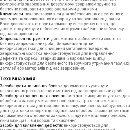
компонентів зварювання, дозволяючи зварникам зручно та
безпечно працювати з зварювальними ділянками.
Клеми маси:
використовуються для забезпечення ефективного
заземлення зварювального апарату та зварювальної ділянки.
Вони дозволяють створити замкнену електричну петлю, що
допомагає уникнути небезпечних струмів і забезпечити безпеку
під час зварювання.
Зварювальні інструменти:
допомагають забезпечити якість та
безпеку зварювальних робіт. Зварювальні щітки
використовуються для очищення металевих поверхонь.
Зварювальні молотки використовуються для виправлення
дефектів та корекції зварних швів. Зварювальні щипці
використовуються для безпечного та зручного утримання гарячих
деталей або матеріалів під час зварювання.
Технічна хімія.
Засоби проти налипання бризок:
допомагають уникнути
накопичення розплавленого металу під час зварювальних робіт.
Засоби для травлення та пасивації металів:
використовуються для
обробки та захисту металевих поверхонь. Травлення металів
використовується для видалення шлаку, окислення, забруднень та
для підготовки поверхні до подальших обробок. Пасивація металів
спрямована на створення захисного шару на металевій поверхні,
який захищає її від корозії та окислення.
Засоби для виявлення дефектів:
використовуються для