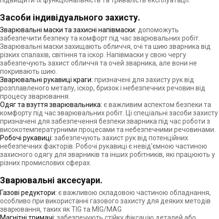
підвищити їх функціональність та тривалість експлуатації.
Засоби індивідуального захисту.
Зварювальні маски та захисні напівмаски:
допоможуть
забезпечити безпеку та комфорт під час зварювальних робіт.
Зварювальні маски захищають обличчя, очі та шию зварника від
різких спалахів, світіння та іскор. Напівмаски у свою чергу
забезпечують захист обличчя та очей зварника, але вони не
покривають шию.
Зварювальні рукавиці краги:
призначені для захисту рук від
розплавленого металу, іскор, бризок і небезпечних речовин від
процесу зварювання.
Одяг та взуття зварювальника:
є важливим аспектом безпеки та
комфорту під час зварювальних робіт. Ці спеціальні засоби захисту
призначені для забезпечення безпеки зварника під час роботи з
високотемпературними процесами та небезпечними речовинами.
Робочі рукавиці:
забезпечують захист рук від потенційних
небезпечних факторів. Робочі рукавиці є невід'ємною частиною
захисного одягу для зварників та інших робітників, які працюють у
різних промислових сферах.
Зварювальні аксесуари.
Газові редуктори:
є важливою складовою частиною обладнання,
особливо при використанні газового захисту для деяких методів
зварювання, таких як TIG та MIG/MAG
Магнітні тримачі:
забезпечують стійку фіксацію деталей або