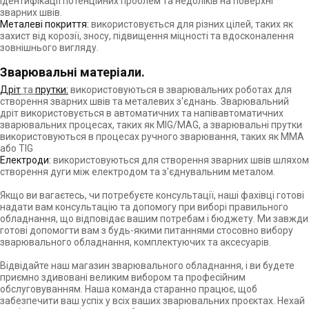
ідентифікації потенційних проблем та недоліків на поверхні
зварних швів.
Металеві покриття:
використовується для різних цілей, таких як
захист від корозії, зносу, підвищення міцності та вдосконалення
зовнішнього вигляду.
Зварювальні матеріали.
Дріт
та
прутки:
використовуються в зварювальних роботах для
створення зварних швів та металевих з'єднань. Зварювальний
дріт використовується в автоматичних та напівавтоматичних
зварювальних процесах, таких як MIG/MAG, а зварювальні прутки
використовуються в процесах ручного зварювання, таких як MMA
або TIG
Електроди:
використовуються для створення зварних швів шляхом
створення дуги між електродом та з'єднувальним металом.
Якщо ви вагаєтесь, чи потребуєте консультації, наші фахівці готові
надати вам консультацію та допомогу при виборі правильного
обладнання, що відповідає вашим потребам і бюджету. Ми завжди
готові допомогти вам з будь-якими питаннями стосовно вибору
зварювального обладнання, комплектуючих та аксесуарів.
Відвідайте наш магазин зварювального обладнання, і ви будете
приємно здивовані великим вибором та професійним
обслуговуванням. Наша команда старанно працює, щоб
забезпечити ваш успіх у всіх ваших зварювальних проєктах. Нехай