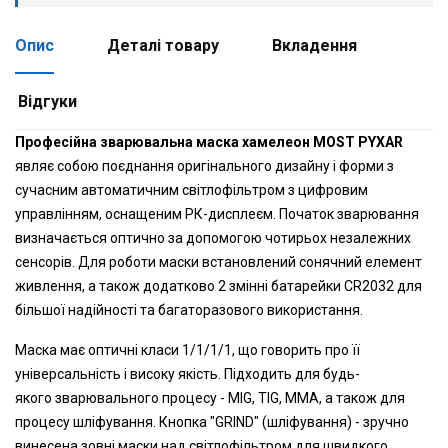
Опис
Деталі товару
Вкладення
Відгуки
Професійна зварювальна маска хамелеон MOST PYXAR
являє собою поєднання оригінального дизайну і форми з
сучасним автоматичним світлофільтром з цифровим
управлінням, оснащеним РК-дисплеєм. Початок зварювання
визначається оптично за допомогою чотирьох незалежних
сенсорів. Для роботи маски встановлений сонячний елемент
живлення, а також додатково 2 змінні батарейки CR2032 для
більшої надійності та багаторазового використання.
Маска має оптичні класи 1/1/1/1, що говорить про її
універсальність і високу якість. Підходить для будь-
якого зварювального процесу - MIG, TIG, MMA, а також для
процесу шліфування. Кнопка "GRIND" (шліфування) - зручно
винесена зовні маски над світлофільтром для швидкого