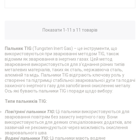
Показати 1-11 з 11 товарів
Пальник TIG
(Tungsten Inert Gas) – це інструменти, що
використовуються при зварюванні методом TIG, також
відомим як зварювання в інертних газах. Цей метод
зварювання використовується для з'єднання різних типів
металевих матеріалів, таких як сталь, нержавіюча сталь,
алюміній та мідь. Пальники TIG відіграють ключову роль у
створенні та підтримці стабільної зварювальної дуги та подачі
захисного інертного газу для запобігання окисленню металу.
Ось які бувають пальники TIG і поради щодо вибору:
Типи пальників TIG:
Повітряні пальники TIG:
Ці пальники використовуються для
зварювання повітрям без захисту інертного газу. Вони
використовуються для деяких спеціалізованих додатків, але
зазвичай не рекомендуються через можливість окислення
зварювального шва.
Водяні пальники TIG:
Ці пальники мають водяне