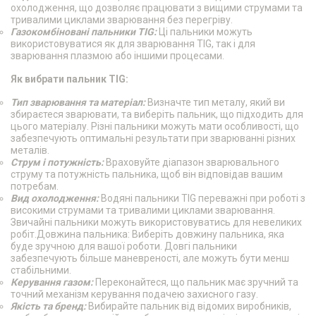
охолодження, що дозволяє працювати з вищими струмами та
тривалими циклами зварювання без перегріву.
Газокомбіновані пальники TIG:
Ці пальники можуть
використовуватися як для зварювання TIG, так і для
зварювання плазмою або іншими процесами.
Як вибрати пальник TIG:
Тип зварювання та матеріал:
Визначте тип металу, який ви
збираєтеся зварювати, та виберіть пальник, що підходить для
цього матеріалу. Різні пальники можуть мати особливості, що
забезпечують оптимальні результати при зварюванні різних
металів.
Струм і потужність:
Враховуйте діапазон зварювального
струму та потужність пальника, щоб він відповідав вашим
потребам.
Вид охолодження:
Водяні пальники TIG переважні при роботі з
високими струмами та тривалими циклами зварювання.
Звичайні пальники можуть використовуватись для невеликих
робіт.Довжина пальника: Виберіть довжину пальника, яка
буде зручною для вашої роботи. Довгі пальники
забезпечують більше маневреності, але можуть бути менш
стабільними.
Керування газом:
Переконайтеся, що пальник має зручний та
точний механізм керування подачею захисного газу.
Якість та бренд:
Вибирайте пальник від відомих виробників,