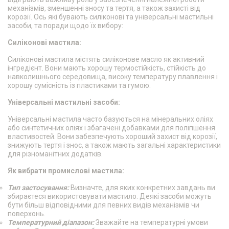
механізмів, зменшенні зносу та тертя, а також захисті від
корозії. Ось які бувають силіконові та універсальні мастильні
засоби, та поради щодо їх вибору:
Силіконові мастила:
Силіконові мастила містять силіконове масло як активний
інгредієнт. Вони мають хорошу термостійкість, стійкість до
навколишнього середовища, високу температуру плавлення і
хорошу сумісність із пластиками та гумою.
Універсальні мастильні засоби:
Універсальні мастила часто базуються на мінеральних оліях
або синтетичних оліях і збагачені добавками для поліпшення
властивостей. Вони забезпечують хороший захист від корозії,
знижують тертя і знос, а також мають загальні характеристики
для різноманітних додатків.
Як вибрати промислові мастила:
Тип застосування:
Визначте, для яких конкретних завдань ви
збираєтеся використовувати мастило. Деякі засоби можуть
бути більш відповідними для певних видів механізмів чи
поверхонь.
Температурний діапазон:
Зважайте на температурні умови