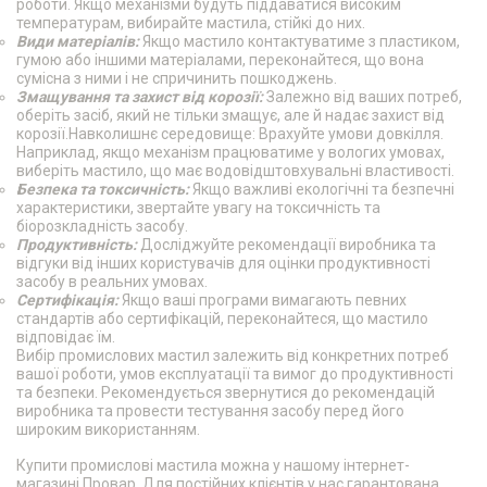
роботи. Якщо механізми будуть піддаватися високим
температурам, вибирайте мастила, стійкі до них.
Види матеріалів:
Якщо мастило контактуватиме з пластиком,
гумою або іншими матеріалами, переконайтеся, що вона
сумісна з ними і не спричинить пошкоджень.
Змащування та захист від корозії:
Залежно від ваших потреб,
оберіть засіб, який не тільки змащує, але й надає захист від
корозії.Навколишнє середовище: Врахуйте умови довкілля.
Наприклад, якщо механізм працюватиме у вологих умовах,
виберіть мастило, що має водовідштовхувальні властивості.
Безпека та токсичність:
Якщо важливі екологічні та безпечні
характеристики, звертайте увагу на токсичність та
біорозкладність засобу.
Продуктивність:
Досліджуйте рекомендації виробника та
відгуки від інших користувачів для оцінки продуктивності
засобу в реальних умовах.
Сертифікація:
Якщо ваші програми вимагають певних
стандартів або сертифікацій, переконайтеся, що мастило
відповідає їм.
Вибір промислових мастил залежить від конкретних потреб
вашої роботи, умов експлуатації та вимог до продуктивності
та безпеки. Рекомендується звернутися до рекомендацій
виробника та провести тестування засобу перед його
широким використанням.
Купити промислові мастила можна у нашому інтернет-
магазині Провар. Для постійних клієнтів у нас гарантована