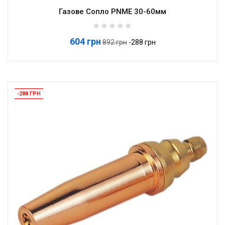
Газове Сопло PNME 30-60мм
604 грн
Базова
892 грн
-288 грн
ціна
-288 ГРН