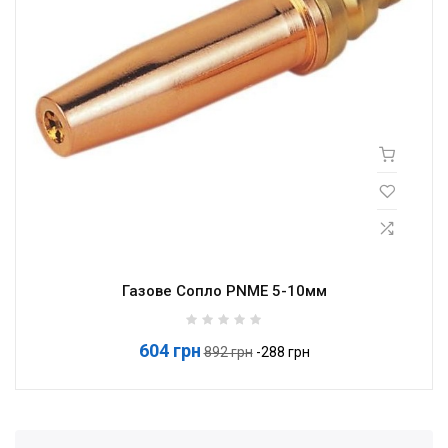
Газове Сопло PNME 5-10мм
604 грн
Базова
892 грн
-288 грн
ціна