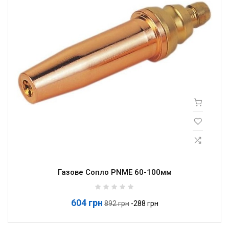
Газове Сопло PNME 60-100мм
604 грн
Базова
892 грн
-288 грн
ціна