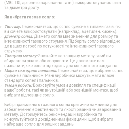
(MIG, TIG, аргонне зварювання та ін.), використовуваних газів
та діаметра дроту.
Як вибрати газове сопло:
Тип газу:
Переконайтеся, що сопло сумісне з типами газів, які
ви хочете використовувати (наприклад, ацетилен, кисень).
Діаметр сопла:
Діаметр сопла має значення для розміру та
інтенсивності газового струменя. Підберіть сопло відповідно
до ваших потреб по потужності та інтенсивності газового
струменя.
Товщина металу:
Зважайте на товщину металу, який ви
збираєтеся різати або зварювати. Це допоможе вам
визначити, яке сопло підходить для конкретного завдання.
Марка та модель пальника:
Переконайтеся, що вибране сопло
сумісне з пальником. Різні виробники можуть мати власні
стандарти сопел і пальників.
Умови роботи:
Враховуйте умови довкілля та специфікації
вашої роботи, такі як внутрішній або зовнішній монтаж, щоб
вибрати відповідне сопло.
Вибір правильного газового сопла критично важливий для
забезпечення ефективності та якості різання чи зварювання
металу. Дотримуйтесь рекомендацій виробника та
консультуйтеся з досвідченими фахівцями, щоб вибрати
найкраще сопло для ваших завдань.