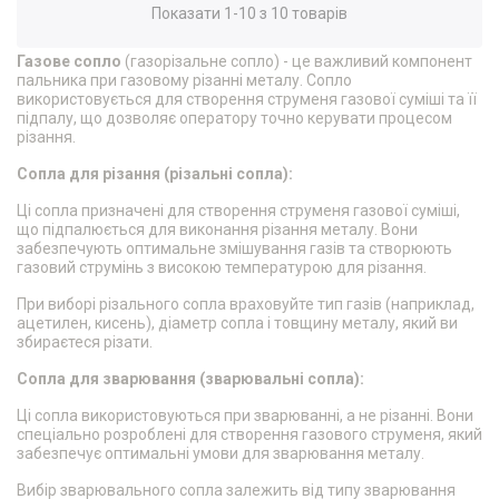
Показати 1-10 з 10 товарів
Газове сопло
(газорізальне сопло) - це важливий компонент
пальника при газовому різанні металу. Сопло
використовується для створення струменя газової суміші та її
підпалу, що дозволяє оператору точно керувати процесом
різання.
Сопла для різання (різальні сопла):
Ці сопла призначені для створення струменя газової суміші,
що підпалюється для виконання різання металу. Вони
забезпечують оптимальне змішування газів та створюють
газовий струмінь з високою температурою для різання.
При виборі різального сопла враховуйте тип газів (наприклад,
ацетилен, кисень), діаметр сопла і товщину металу, який ви
збираєтеся різати.
Сопла для зварювання (зварювальні сопла):
Ці сопла використовуються при зварюванні, а не різанні. Вони
спеціально розроблені для створення газового струменя, який
забезпечує оптимальні умови для зварювання металу.
Вибір зварювального сопла залежить від типу зварювання