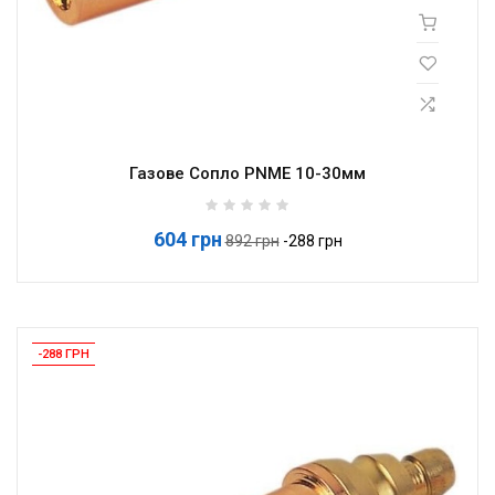
Газове Сопло PNME 10-30мм
604 грн
Базова
892 грн
-288 грн
ціна
-288 ГРН