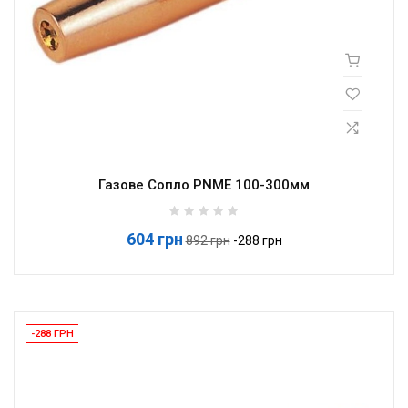
Газове Сопло PNME 100-300мм
604 грн
Базова
892 грн
-288 грн
ціна
-288 ГРН