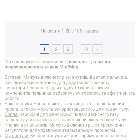
Показати 1-20 з 186 товарів
1
2
3
…
10
Ми пропонуємо повний спектр
комплектуючих до
зварювальних пальників Mig/Mag
Вставки:
Можуть включати різні внутрішні деталі пальника,
такі як керамічні вставки для додаткового захисту.
Ізолятори:
Призначені для поділу та ізоляції різних
компонентів пальника, забезпечуючи безпеку та ефективність
роботи.
Наконечники:
Направляють та захищають зварювальний
провід, а також можуть використовуватись для подачі газу.
Сопла:
Необхідні для рівномірної подачі захисного газу
навколо дуги зварювання, запобігаючи окисленню металу.
Кнопки до пальників:
Можуть включати різні перемикачі і
регулятори для управління зварювальним процесом.
Мундштуки:
Використовуються для спрямування газового