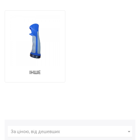
ІНШЕ

За ціною, від дешевших