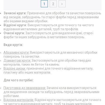
1
2
Зачисні круги:
Призначені для обробки та зачистки поверхонь
від оксидів, забруднень та старої фарби перед зварюванням
або іншими видами обробки.
Відрізні круги:
Використовуються для точного та чистого
відрізання металевих деталей, труб та профілів.
Очисні круги:
Застосовуються для видалення іржі, старої
фарби та інших забруднень із металевих поверхонь.
Види кругів:
Абразивні круги:
Використовуються для механічної обробки
поверхонь та зачистки.
Діамантові круги:
Застосовуються для обробки твердих
матеріалів, таких як бетон та камінь.
Відрізні диски:
призначені для точного відрізання металу,
пластику або інших матеріалів.
Для чого потрібні:
Підготовка до зварювання:
Зачисні кола використовуються
для видалення оксидів та забруднень перед зварювальними
роботами.
Відрізка матеріалів:
Відрізні круги застосовуються для точного
та чистого відрізування металу, труб та інших матеріалів.