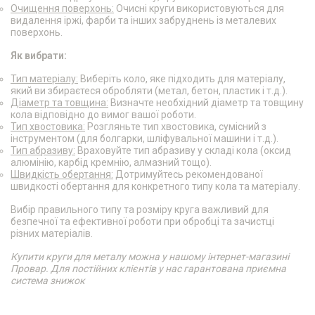
Очищення поверхонь:
Очисні круги використовуються для
видалення іржі, фарби та інших забруднень із металевих
поверхонь.
Як вибрати:
Тип матеріалу:
Виберіть коло, яке підходить для матеріалу,
який ви збираєтеся обробляти (метал, бетон, пластик і т.д.).
Діаметр та товщина:
Визначте необхідний діаметр та товщину
кола відповідно до вимог вашої роботи.
Тип хвостовика:
Розгляньте тип хвостовика, сумісний з
інструментом (для болгарки, шліфувальної машини і т.д.).
Тип абразиву:
Враховуйте тип абразиву у складі кола (оксид
алюмінію, карбід кремнію, алмазний тощо).
Швидкість обертання:
Дотримуйтесь рекомендованої
швидкості обертання для конкретного типу кола та матеріалу.
Вибір правильного типу та розміру круга важливий для
безпечної та ефективної роботи при обробці та зачистці
різних матеріалів.
Купити круги для металу можна у нашому інтернет-магазині
Провар. Для постійних клієнтів у нас гарантована приємна
система знижок