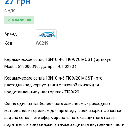
27 грн
С НДС
в наличии

Бренд
Код
W0249
Керамическое сопло 13N10 №6 TIG9/20 MOST ( артикул
Most: 5613000390 , др. арт.: 701.0283 )
Керамические сопла 13N10 №6 TIG9/20 MOST - это
расходникпод корпус цанги с газовой линзойдля
представленных у нас горелок TIG9/20.
Сопло один из наиболее часто заменяемых расходных
материалов к горелкам для аргонодуговой сварки. Основная
задача сопел - это сформировать поток защитного газа и
подать его в зону сварки, а также защитить внутренние части