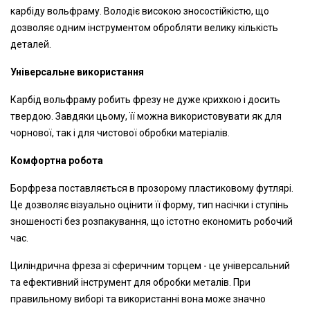
карбіду вольфраму. Володіє високою зносостійкістю, що
дозволяє одним інструментом обробляти велику кількість
деталей.
Універсальне використання
Карбід вольфраму робить фрезу не дуже крихкою і досить
твердою. Завдяки цьому, її можна використовувати як для
чорнової, так і для чистової обробки матеріалів.
Комфортна робота
Борфреза поставляється в прозорому пластиковому футлярі.
Це дозволяє візуально оцінити її форму, тип насічки і ступінь
зношеності без розпакування, що істотно економить робочий
час.
Циліндрична фреза зі сферичним торцем - це універсальний
та ефективний інструмент для обробки металів. При
правильному виборі та використанні вона може значно