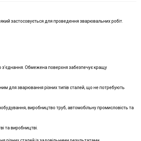
 який застосовується для проведення зварювальних робіт.
го з'єднання. Обмежена поверхня забезпечує кращу
атним для зварювання різних типів сталей, що не потребують
нобудування, виробництво труб, автомобільну промисловість та
ві та виробництві.
я різних сталей із задовільними результатами.