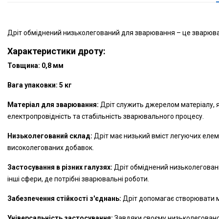
Дріт обміднений низьколегований для зварювання – це зварюва
Характеристики дроту:
Товщина: 0,8 мм
Вага упаковки: 5 кг
Матеріал для зварювання:
Дріт служить джерелом матеріалу, я
електропровідність та стабільність зварювального процесу.
Низьколегований склад:
Дріт має низький вміст легуючих елеме
високолегованих добавок.
Застосування в різних галузях:
Дріт обміднений низьколеговани
інші сфери, де потрібні зварювальні роботи.
Забезпечення стійкості з'єднань:
Дріт допомагає створювати міц
Універсальність застосування:
Завдяки своєму низьколегованом