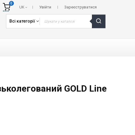
0
UK
Увійти
Зареєструватися
Всі категорії
зьколегований GOLD Line