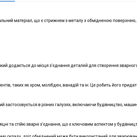
льний матеріал, що є стрижнем з металу з обмідненою поверхнею,
кий додається до місця з'єднання деталей для створення зварно
нтів, таких як хром, молібден, ванадій та ін. Це робить його прид
й застосовується в різних галузях, включаючи будівництво, маши
ні та стійкі зварні з'єднання, що є ключовим аспектом у будівницт
у складу, дріт обміднений може бути використаний для зварюванн