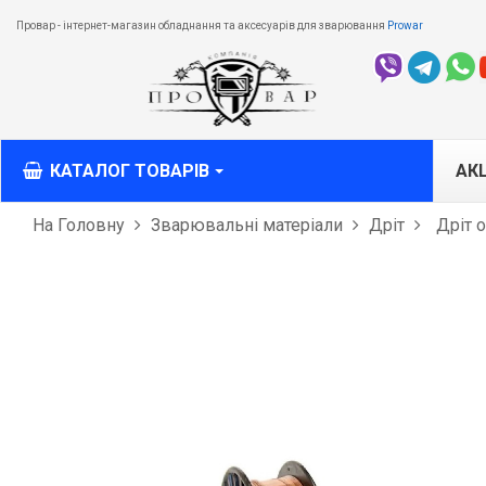
Провар - інтернет-магазин обладнання та аксесуарів для зварювання
Prowar
КАТАЛОГ ТОВАРІВ
АКЦ
На Головну
Зварювальні матеріали
Дріт
Дріт 
M
M
T
З
О
різ
Л