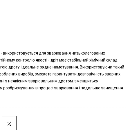
 - використовується для зварювання низьколегованих
тійному контролю якості - дріт має стабільний хімічний склад
 вагою дроту, ідеальне рядне намотування. Використовуючи такий
 вироблених виробів, зможете гарантувати довговічність зварних
зані з неякісним зварювальним дротом: зменшиться
ся розбризкування в процесі зварювання і подальше зачищення