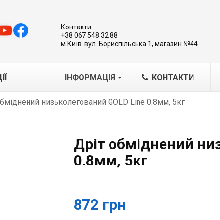
Контакти
+38 067 548 32 88
м.Київ, вул. Бориспільська 1, магазин №44
ІЇ
ІНФОРМАЦІЯ
КОНТАКТИ
обміднений низьколегований GOLD Line 0.8мм, 5кг
MA
IG/MAG
Дріт обміднений ни
IG
0.8мм, 5кг
варювальні каретки-трактори
бладнання для плазмового
ання
872 грн
азерна обробка металів