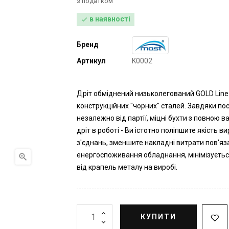
з податком
в наявності

Бренд
Артикул
K0002
Дріт обміднений низьколегований GOLD Line
конструкційних "чорних" сталей. Завдяки пос
незалежно від партії, міцні бухти з повною
дріт в роботі - Ви істотно поліпшите якість
з'єднань, зменшите накладні витрати пов'я
енергоспоживання обладнання, мінімізуєть

від крапель металу на виробі.
КУПИТИ