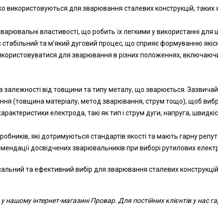
 використовуються для зварювання сталевих конструкцій, таких як 
зварювальні властивості, що робить їх легкими у використанні для
є стабільний та м'який дуговий процес, що сприяє формуванню якісн
використовуватися для зварювання в різних положеннях, включаюч
в залежності від товщини та типу металу, що зварюється. Зазвича
вання (товщина матеріалу, метод зварювання, струм тощо), щоб виб
рактеристики електрода, такі як тип і струм дуги, напруга, швидкі
иробників, які дотримуються стандартів якості та мають гарну репу
екомендації досвідчених зварювальників при виборі рутилових елек
льний та ефективний вибір для зварювання сталевих конструкцій, з
 нашому інтернет-магазині Провар. Для постійних клієнтів у нас 