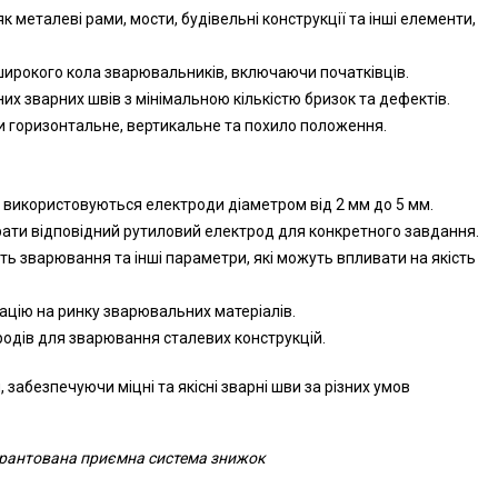
металеві рами, мости, будівельні конструкції та інші елементи,
 широкого кола зварювальників, включаючи початківців.
их зварних швів з мінімальною кількістю бризок та дефектів.
и горизонтальне, вертикальне та похило положення.
й використовуються електроди діаметром від 2 мм до 5 мм.
рати відповідний рутиловий електрод для конкретного завдання.
сть зварювання та інші параметри, які можуть впливати на якість
тацію на ринку зварювальних матеріалів.
тродів для зварювання сталевих конструкцій.
абезпечуючи міцні та якісні зварні шви за різних умов
гарантована приємна система знижок