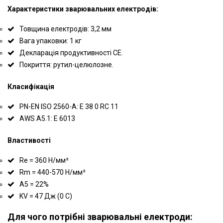
Характеристики зварювальних електродів:
Товщина електродів: 3,2 мм
Вага упаковки: 1 кг
Декларація продуктивності CE.
Покриття: рутил-целюлозне.
Класифікація
PN-EN ISO 2560-A: E 38 0 RC 11
AWS A5.1: E 6013
Властивості
Re = 360 Н/мм²
Rm = 440-570 Н/мм²
A5 = 22%
KV = 47 Дж (0 C)
Для чого потрібні зварювальні електроди: