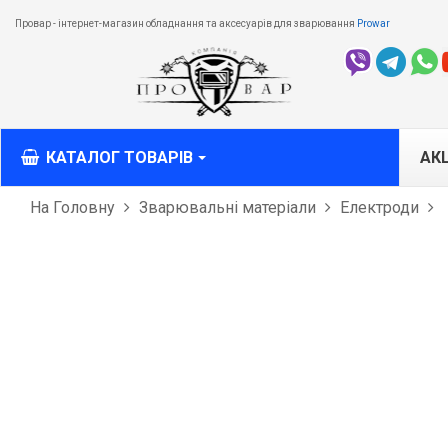
Провар - інтернет-магазин обладнання та аксесуарів для зварювання
Prowar
КАТАЛОГ ТОВАРІВ
АКЦ
На Головну
Зварювальні матеріали
Електроди
M
M
T
З
О
різ
Л