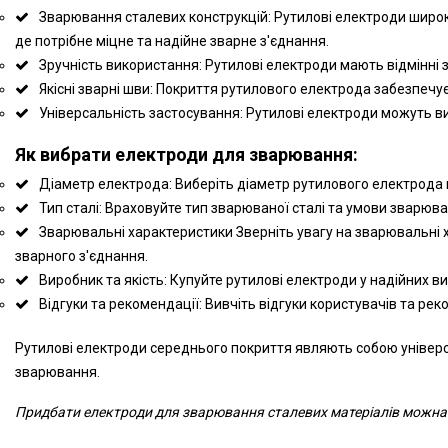
Зварювання сталевих конструкцій: Рутилові електроди широко
де потрібне міцне та надійне зварне з'єднання.
Зручність використання: Рутилові електроди мають відмінні 
Якісні зварні шви: Покриття рутилового електрода забезпечу
Універсальність застосування: Рутилові електроди можуть 
Як вибрати електроди для зварювання:
Діаметр електрода: Виберіть діаметр рутилового електрода 
Тип сталі: Враховуйте тип зварюваної сталі та умови зварю
Зварювальні характеристики Зверніть увагу на зварювальні ха
зварного з'єднання.
Виробник та якість: Купуйте рутилові електроди у надійних в
Відгуки та рекомендації: Вивчіть відгуки користувачів та р
Рутилові електроди середнього покриття являють собою універса
зварювання.
Придбати електроди для зварювання сталевих матеріалів можна у