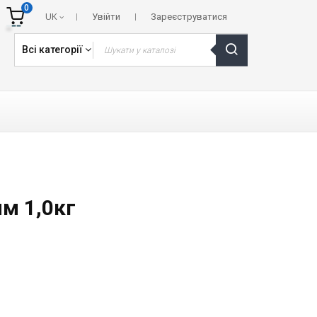
0
UK
Увійти
Зареєструватися
Всі категорії
м 1,0кг