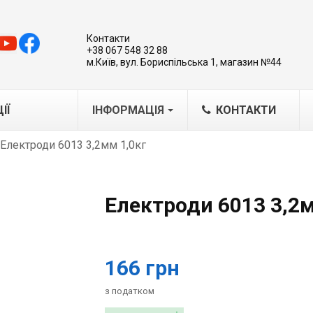
Контакти
+38 067 548 32 88
м.Київ, вул. Бориспільська 1, магазин №44
ІЇ
ІНФОРМАЦІЯ
КОНТАКТИ
Електроди 6013 3,2мм 1,0кг
MA
IG/MAG
Електроди 6013 3,2м
IG
варювальні каретки-трактори
бладнання для плазмового
166 грн
ання
азерна обробка металів
з податком