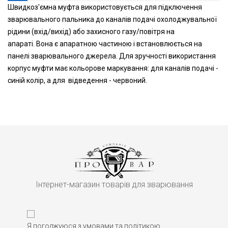
Швидкоз'ємна муфта використовується для підключення
зварювального пальника до каналів подачі охолоджувальної
рідини (вхід/вихід) або захисного газу/повітря на
апараті. Вона є апаратною частиною і встановлюється на
панелі зварювального джерела. Для зручності використання
корпус муфти має кольорове маркування: для каналів подачі -
синій колір, а для відведення - червоний.
Інтернет-магазин товарів для зварювання
Я погоджуюся з умовами та політикою