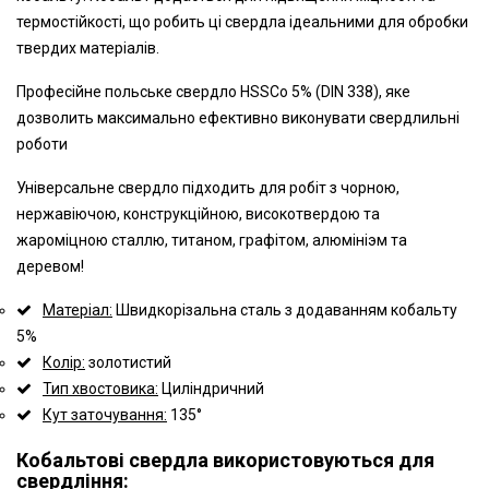
термостійкості, що робить ці свердла ідеальними для обробки
твердих матеріалів.
Професійне польське свердло HSSCo 5% (DIN 338), яке
дозволить максимально ефективно виконувати свердлильні
роботи
Універсальне свердло підходить для робіт з чорною,
нержавіючою, конструкційною, високотвердою та
жароміцною сталлю, титаном, графітом, алюмініэм та
деревом!
Матеріал:
Швидкорізальна сталь з додаванням кобальту
5%
Колір:
золотистий
Тип хвостовика:
Циліндричний
Кут заточування:
135°
Кобальтові свердла використовуються для
свердління: