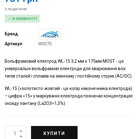
з податком
в наявності

Бренд
Артикул
W0070
Вольфрамовий електрод WL-15 3,2 мм х 175мм MOST - це
універсальні вольфрамові електроди для зварювання всіх
типів сталей і сплавів на змінному і постійному струмі (AC/DC).
WL-15 («золотисто-жовтий - це колір наконечника електрода)
– цифра «15» у маркуванні електрода позначає концентрацію
оксиду лантану (La2O3=1,5%).
КУПИТИ