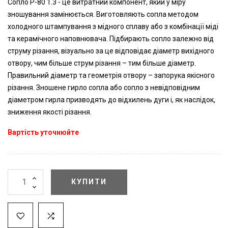
Сопло P-80 1.3 - це витратний компонент, який у міру
зношування замінюється. Виготовляють сопла методом
холодного штампування з мідного сплаву або з комбінації міді
та керамічного наповнювача. Підбирають сопло залежно від
струму різання, візуально за це відповідає діаметр вихідного
отвору, чим більше струм різання – тим більше діаметр.
Правильний діаметр та геометрія отвору – запорука якісного
різання. Зношене гирло сопла або сопло з невідповідним
діаметром гирла призводять до відхилень дуги і, як наслідок,
зниження якості різання.
Вартість уточнюйте
КУПИТИ