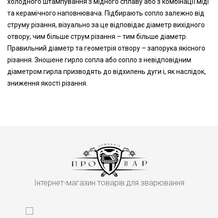
холодного штампування з мідного сплаву або з комбінації міді
та керамічного наповнювача. Підбирають сопло залежно від
струму різання, візуально за це відповідає діаметр вихідного
отвору, чим більше струм різання – тим більше діаметр.
Правильний діаметр та геометрія отвору – запорука якісного
різання. Зношене гирло сопла або сопло з невідповідним
діаметром гирла призводять до відхилень дуги і, як наслідок,
зниження якості різання.
Інтернет-магазин товарів для зварювання