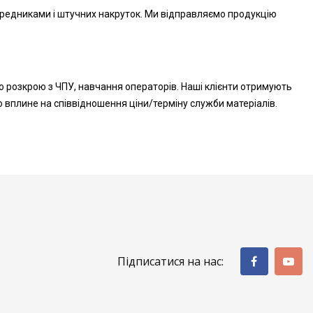
середниками і штучних накруток. Ми відправляємо продукцію
го розкрою з ЧПУ, навчання операторів. Наші клієнти отримують
но вплине на співвідношення ціни/терміну служби матеріалів.
Підписатися на нас: