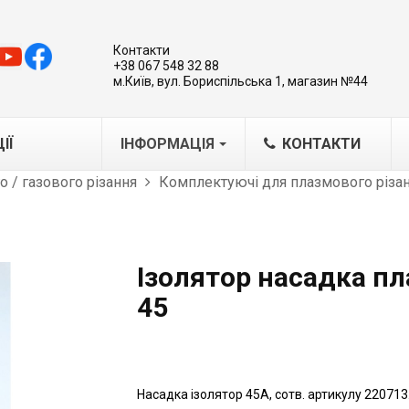
Контакти
+38 067 548 32 88
м.Київ, вул. Бориспільська 1, магазин №44
ІЇ
ІНФОРМАЦІЯ
КОНТАКТИ
 / газового різання
Комплектуючі для плазмового різа
MA
IG/MAG
IG
Ізолятор насадка п
варювальні каретки-трактори
45
бладнання для плазмового
ання
азерна обробка металів
Насадка ізолятор 45А, сотв. артикулу 2207