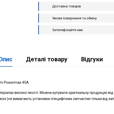
Доставка товарів
Умови повернення та обміну
Зателефонуйте нам
Опис
Деталі товару
Відгуки
erm Powermax 45А
іалах високої якості. Можна купувати оригінальну продукцію від п
місні (не вимагають установки специфічних запчастин тільки від з