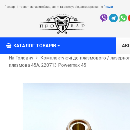
Провар - інтернет-магазин обладнання та аксесуарів для зварювання
Prowar
КАТАЛОГ ТОВАРІВ
АКЦ
На Головну
Комплектуючі до плазмового / лазерного
плазмова 45А, 220713 Powermax 45
M
M
T
З
О
різ
Л