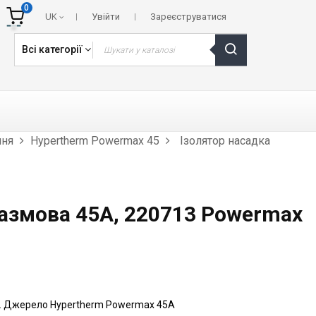
0
UK
Увійти
Зареєструватися
Всі категорії
ння
Hypertherm Powermax 45
Ізолятор насадка
лазмова 45А, 220713 Powermax
13. Джерело Hypertherm Powermax 45А