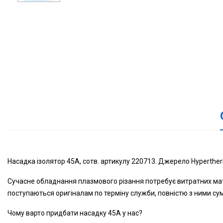
Насадка ізолятор 45А, сотв. артикулу 220713. Джерело Hyperth
Сучасне обладнання плазмового різання потребує витратних матер
поступаються оригіналам по терміну служби, повністю з ними су
Чому варто придбати насадку 45А у нас?