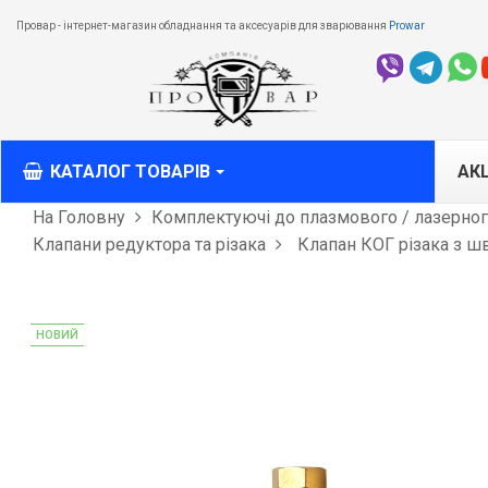
Провар - інтернет-магазин обладнання та аксесуарів для зварювання
Prowar
КАТАЛОГ ТОВАРІВ
АКЦ
На Головну
Комплектуючі до плазмового / лазерного
Клапани редуктора та різака
Клапан КОГ різака з ш
M
M
T
НОВИЙ
З
О
різ
Л