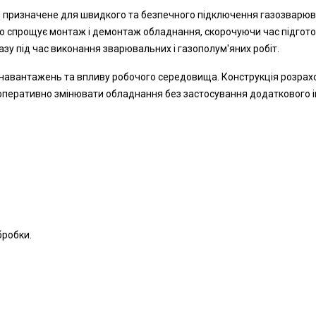
)
призначене для швидкого та безпечного підключення газозварюва
о спрощує монтаж і демонтаж обладнання, скорочуючи час підготов
азу під час виконання зварювальних і газополум'яних робіт.
их навантажень та впливу робочого середовища. Конструкція розра
оперативно змінювати обладнання без застосування додаткового і
бробки.