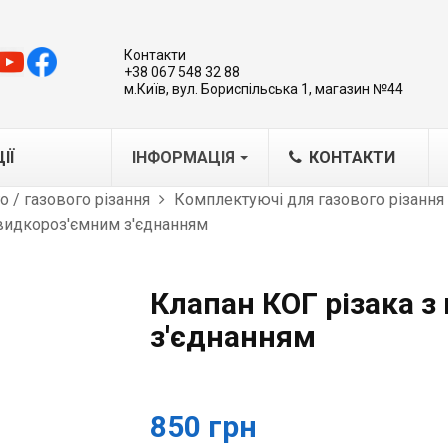
Контакти
+38 067 548 32 88
м.Київ, вул. Бориспільська 1, магазин №44
ІЇ
ІНФОРМАЦІЯ
КОНТАКТИ
 / газового різання
Комплектуючі для газового різання
видкороз'ємним з'єднанням
MA
IG/MAG
IG
Клапан КОГ різака 
варювальні каретки-трактори
з'єднанням
бладнання для плазмового
ання
азерна обробка металів
850 грн